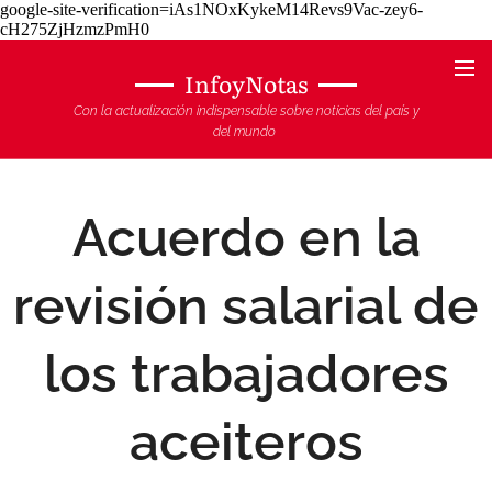
google-site-verification=iAs1NOxKykeM14Revs9Vac-zey6-
cH275ZjHzmzPmH0
InfoyNotas
Con la actualización indispensable sobre noticias del país y
del mundo
Acuerdo en la
revisión salarial de
los trabajadores
aceiteros