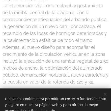
La intervención vial contempló el angostamiento
de la rambla central de la diagonal, con la
correspondiente adecuación del arbolado público,
la generación de un nuevo carril por calzada, el
recambio de las losas de hormigón deterioradas y
la pavimentación asfáltica de todo el tramo.
Además, el nuevo diseño para acompañar el
crecimiento de la circulación vehicular en la zona
incluyó la ejecución de una rambla vegetal de 2,50
metros de ancho, la optimización del alumbrado
público, demarcación horizontal, nueva cartelería y
la puesta en valor de la rotonda de 120 y 32.
Utilizamos cookies para permitir un correcto funcionamiento
Share
y seguro en nuestra página web, y para ofrecer la mejor
experiencia posible al usuario.