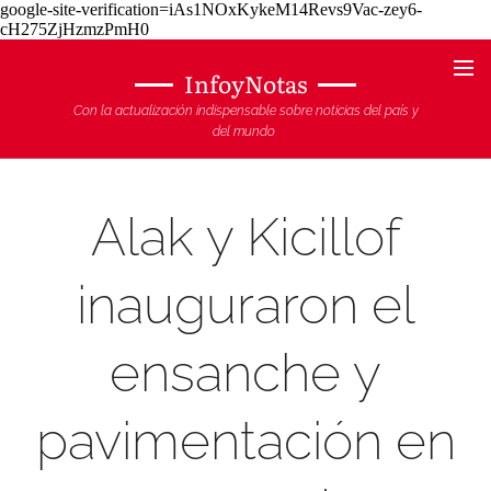
google-site-verification=iAs1NOxKykeM14Revs9Vac-zey6-
cH275ZjHzmzPmH0
InfoyNotas
Con la actualización indispensable sobre noticias del país y
del mundo
Alak y Kicillof
inauguraron el
ensanche y
pavimentación en