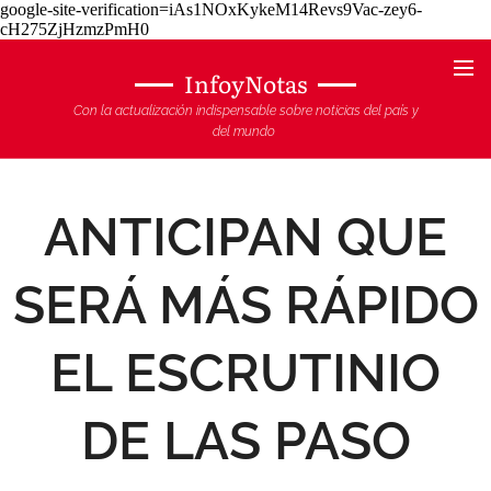
google-site-verification=iAs1NOxKykeM14Revs9Vac-zey6-
cH275ZjHzmzPmH0
InfoyNotas
Con la actualización indispensable sobre noticias del país y
del mundo
ANTICIPAN QUE
SERÁ MÁS RÁPIDO
EL ESCRUTINIO
DE LAS PASO