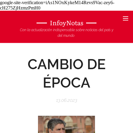
google-site-verification=iAs1NOxKykeM14Revs9Vac-zey6-
cH275ZjHzmzPmH0
InfoyNotas
Con la actualización indispensable sobre noticias del país y
del mundo
CAMBIO DE
ÉPOCA
13.06.2023