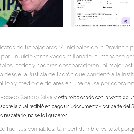
icatos de trabajadores Municipales de la Provincia 
por un juicio varias veces millonario, sumándose ah
les, sedes y hogares desaparecieron -al mejor estil
desde la Justicia de Morón que condenó a la instit
illón y medio de dólares en una causa por cobro ord
l abogado Sandro Silva y
está relacionado con la venta de u
sobre la cual recibió en pago un «documento» por parte del Sin
 rescatarlo, no se lo liquidaron.
 fuentes confiables, la incertidumbre es total por