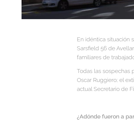
En idéntica situación
Sarsfield 56 de Avella
familiares de trabajado
Todas las sospechas po
Oscar Ruggiero; el ext
actual Secretario de F
¿Adónde fueron a par