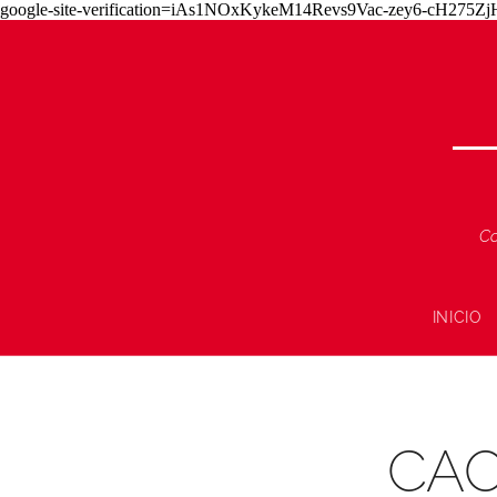
google-site-verification=iAs1NOxKykeM14Revs9Vac-zey6-cH275
Co
INICIO
CAO