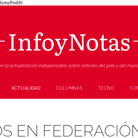
ZjHzmzPmH0
InfoyNotas
n la actualización indispensable sobre noticias del país y del mu
ACTUALIDAD
COLUMNAS
TECNO
CO
S EN FEDERACIÓ