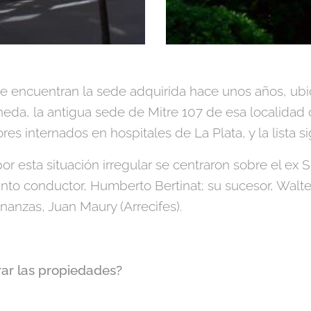
 se encuentran la sede adquirida hace unos años, ub
neda, la antigua sede de Mitre 107 de esa localidad 
res internados en hospitales de La Plata, y la lista s
r esta situación irregular se centraron sobre el ex 
into conductor, Humberto Bertinat; su sucesor, Walter
inanzas, Juan Maury (Arrecifes).
ar las propiedades?