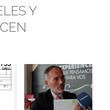
ELES Y
ECEN