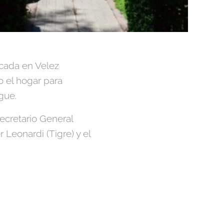
icada en Velez
o el hogar para
igue.
Secretario General
 Leonardi (Tigre) y el