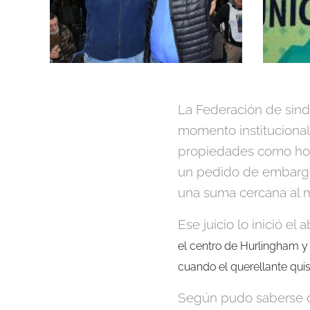
La Federación de sind
momento institucional 
propiedades como hote
un pedido de embargo 
una suma cercana al m
Ese juicio lo inició e
el centro de Hurlingham y 
cuando el querellante quiso
Según pudo saberse de