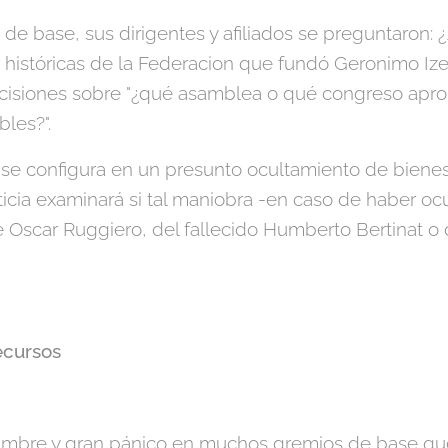
de base, sus dirigentes y afiliados se preguntaron:
históricas de la Federacion que fundó Geronimo Izet
ecisiones sobre "¿qué asamblea o qué congreso apro
les?".
 se configura en un presunto ocultamiento de bienes
usticia examinará si tal maniobra -en caso de haber oc
 Oscar Ruggiero, del fallecido Humberto Bertinat o d
ecursos
dumbre y gran pánico en muchos gremios de base que