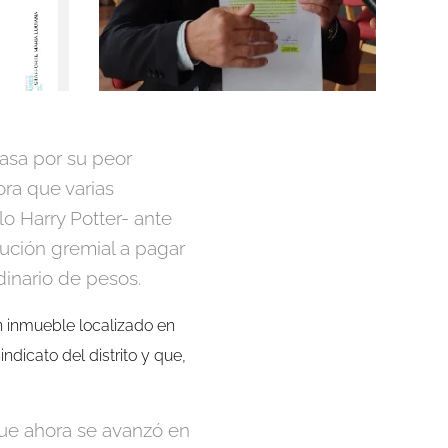
pasa por su peor
ora que varias
o Harry Potter- ante
ución gremial a pagar
inario de pesos.
n inmueble localizado en
dicato del distrito y que,
que ahora se avanzó en