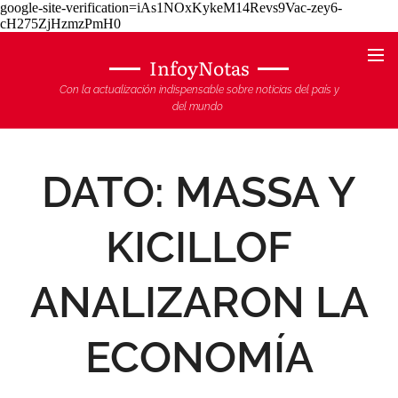
google-site-verification=iAs1NOxKykeM14Revs9Vac-zey6-
cH275ZjHzmzPmH0
InfoyNotas
Con la actualización indispensable sobre noticias del país y
del mundo
DATO: MASSA Y
KICILLOF
ANALIZARON LA
ECONOMÍA