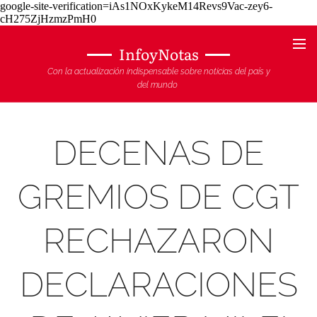
google-site-verification=iAs1NOxKykeM14Revs9Vac-zey6-
cH275ZjHzmzPmH0
InfoyNotas
Con la actualización indispensable sobre noticias del país y
del mundo
DECENAS DE
GREMIOS DE CGT
RECHAZARON
DECLARACIONES