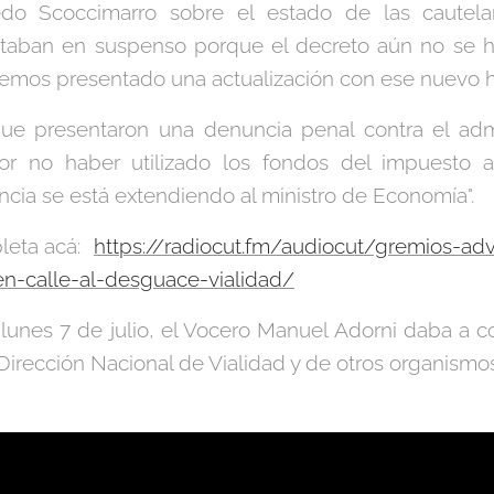
edo Scoccimarro sobre el estado de las cautela
Estaban en suspenso porque el decreto aún no se h
hemos presentado una actualización con ese nuevo h
que presentaron una denuncia penal contra el adm
por no haber utilizado los fondos del impuesto a
ncia se está extendiendo al ministro de Economía".
leta acá:
https://radiocut.fm/audiocut/gremios-adv
-calle-al-desguace-vialidad/
lunes 7 de julio, el Vocero Manuel Adorni daba a 
a Dirección Nacional de Vialidad y de otros organism