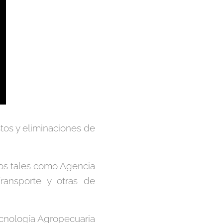
stos y eliminaciones de
mos tales como Agencia
ransporte y otras de
ecnología Agropecuaria