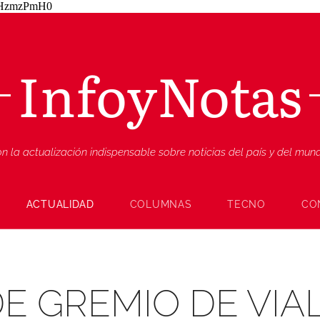
ZjHzmzPmH0
InfoyNotas
n la actualización indispensable sobre noticias del país y del mu
ACTUALIDAD
COLUMNAS
TECNO
CO
E GREMIO DE VIA