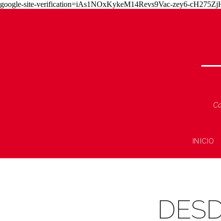
google-site-verification=iAs1NOxKykeM14Revs9Vac-zey6-cH275
Co
INICIO
DESD