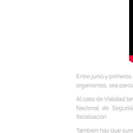
Entre junio y primeros
organismos, sea parci
Al caso de Vialidad t
Nacional de Segurid
fiscalización
También hay que sumar