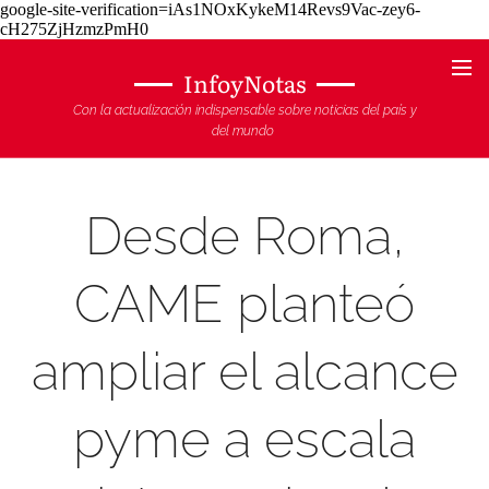
google-site-verification=iAs1NOxKykeM14Revs9Vac-zey6-
cH275ZjHzmzPmH0
InfoyNotas
Con la actualización indispensable sobre noticias del país y
del mundo
Desde Roma,
CAME planteó
ampliar el alcance
pyme a escala