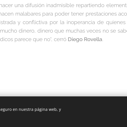
n hacer una difusión inadmisible repartiendo elemen
s hacen malabares para poder tener prestaciones aco
istrada y conflictiva por la inoperancia de quiene
 mucho dinero, dinero que muchas veces no se sabe
médicos parece que no", cerró
Diego Rovella
.
 seguro en nuestra página web, y
Cookies