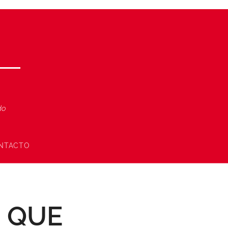
ndo
NTACTO
N QUE