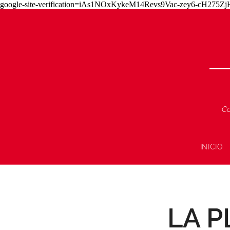
google-site-verification=iAs1NOxKykeM14Revs9Vac-zey6-cH275
Co
INICIO
LA P