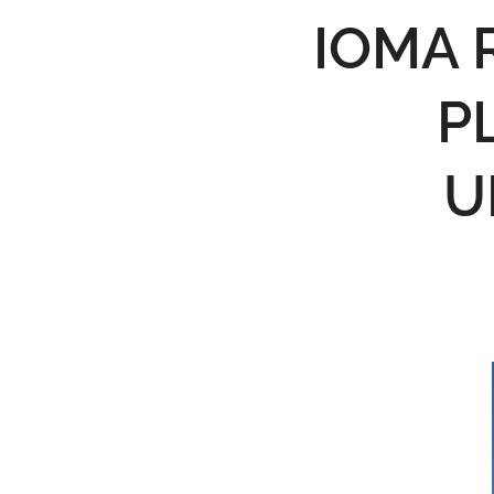
IOMA 
P
U