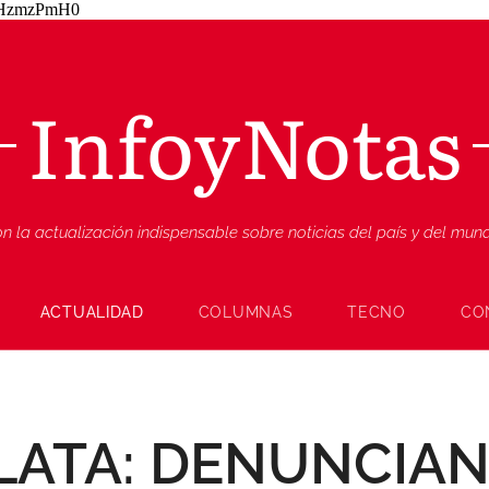
ZjHzmzPmH0
InfoyNotas
n la actualización indispensable sobre noticias del país y del mu
ACTUALIDAD
COLUMNAS
TECNO
CO
LATA: DENUNCIA