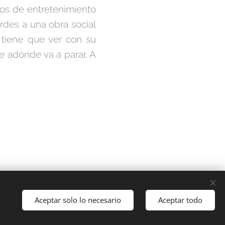
tos de entretenimiento
rdes a una obra social
s tiene que ver con su
 adónde va a parar. A
Aceptar solo lo necesario
Aceptar todo