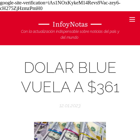
google-site-verification=iAs1NOxKykeM14Revs9Vac-zey6-
cH275ZjHzmzPmH0
InfoyNotas
Con la actualización indispensable sobre noticias del país y
del mundo
DOLAR BLUE
VUELA A $361
12.01.2023