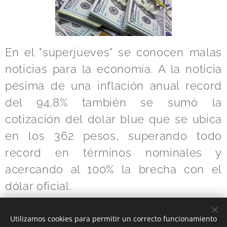
En el "superjueves" se conocen malas
noticias para la economía. A la noticia
pésima de una inflación anual record
del 94,8% también se sumó la
cotización del dolar blue que se ubica
en los 362 pesos, superando todo
record en términos nominales y
acercando al 100% la brecha con el
dólar oficial.
Utilizamos cookies para permitir un correcto funcionamiento
Share