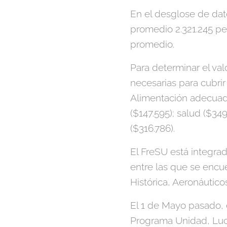
En el desglose de dat
promedio 2.321.245 pes
promedio.
Para determinar el va
necesarias para cubrir
Alimentación adecuada
($147.595); salud ($349
($316.786).
El FreSU está integrad
entre las que se enc
Histórica, Aeronáutico
El 1 de Mayo pasado, 
Programa Unidad, Luch