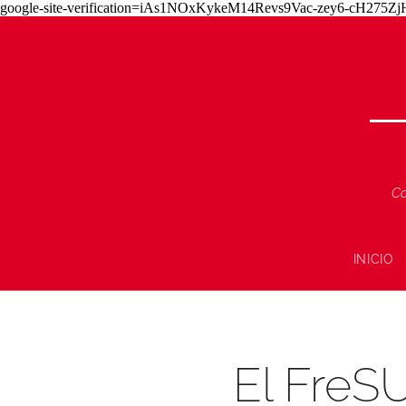
google-site-verification=iAs1NOxKykeM14Revs9Vac-zey6-cH275
Co
INICIO
El FreS