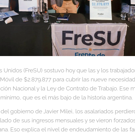
s Unidos (FreSU) sostuvo hoy que las y los trabajad
y Móvil de $2.879.877 para cubrir las nueve necesida
ución Nacional y la Ley de Contrato de Trabajo. Ese 
 mínimo, que es el más bajo de la historia argentina.
el gobierno de Javier Milei, los asalariados perdie
ado de sus ingresos mensuales y se vieron forzado
iana. Eso explica el nivel de endeudamiento de las fa