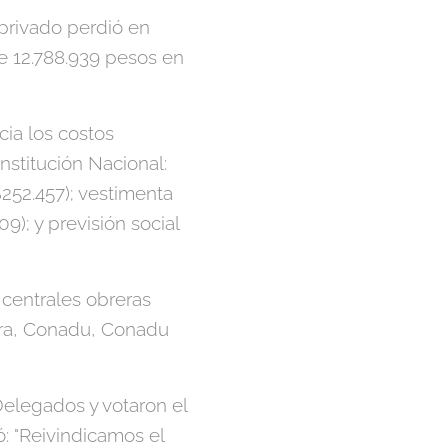
 privado perdió en
de 12.788.939 pesos en
ia los costos
nstitución Nacional:
252.457); vestimenta
9); y previsión social
 centrales obreras
ora, Conadu, Conadu
Delegados y votaron el
: "Reivindicamos el