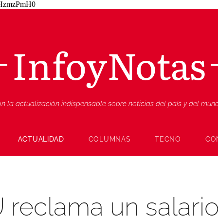
ZjHzmzPmH0
InfoyNotas
n la actualización indispensable sobre noticias del país y del mu
ACTUALIDAD
COLUMNAS
TECNO
CO
U reclama un salari