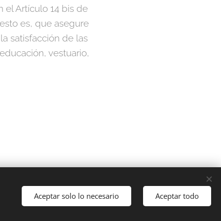
 el Artículo 14 bis de
, esto es, que asegure
la satisfacción de las
educación, vestuario,
Aceptar solo lo necesario
Aceptar todo