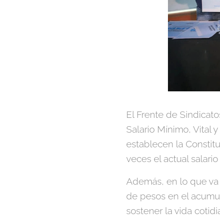
El Frente de Sindicato
Salario Mínimo, Vital 
establecen la Constit
veces el actual salario
Además, en lo que va d
de pesos en el acumul
sostener la vida cotid