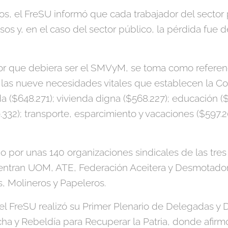
os, el FreSU informó que cada trabajador del sector
os y, en el caso del sector público, la pérdida fue 
lor que debiera ser el SMVyM, se toma como referenc
 las nueve necesidades vitales que establecen la Co
 ($648.271); vivienda digna ($568.227); educación ($
.332); transporte, esparcimiento y vacaciones ($597.20
o por unas 140 organizaciones sindicales de las tres
uentran UOM, ATE, Federación Aceitera y Desmotad
s, Molineros y Papeleros.
el FreSU realizó su Primer Plenario de Delegadas y 
a y Rebeldía para Recuperar la Patria, donde afirmó