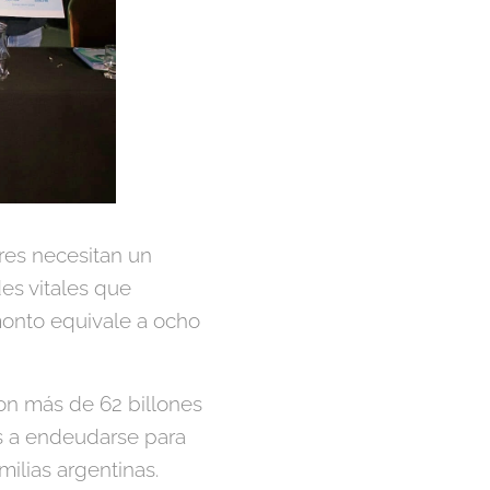
ores necesitan un
des vitales que
monto equivale a ocho
ron más de 62 billones
s a endeudarse para
milias argentinas.