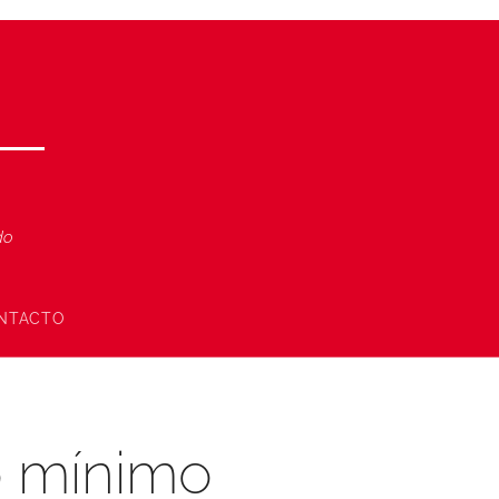
ndo
NTACTO
o mínimo