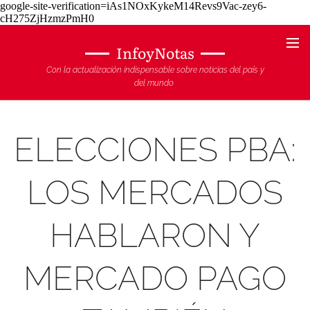
google-site-verification=iAs1NOxKykeM14Revs9Vac-zey6-
cH275ZjHzmzPmH0
InfoyNotas
Con la actualización indispensable sobre noticias del país y
del mundo
ELECCIONES PBA:
LOS MERCADOS
HABLARON Y
MERCADO PAGO