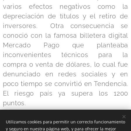
varios efectos negativos como la
depreciación de títulos y el retiro de
inversores. Otra consecuencia se
conoció con la famosa billetera digital
Mercado Pago que planteaba
inconvenientes técnicos para la
compra o venta de dólares, lo cual fue
denunciado en redes sociales y en
poco tiempo se convirtió en Tendencia.
El riesgo país ya supera los 1200
puntos.
Utilizamos cookies para permitir un correcto funcionamiento
Share
y seguro en nuestra página web, y para ofrecer la mejor