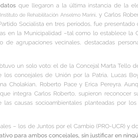
idatos
que llegaron a la última instancia de la el
, y Carlos Robe
Instituto de Rehabilitación Anselmo Marini
 Partido Socialista en tres períodos, fue presentad
adas en la Municipalidad –tal como lo establece l
do de agrupaciones vecinales, destacadas person
btuvo un solo voto: el de la Concejal Marta Tello 
de los concejales de Unión por la Patria, Lucas Bo
na Cholakian, Roberto Pace y Erica Pereyra. Aun
l que integra Carlos Roberto, supieron reconocer 
e las causas socioambientales planteadas por los
ejales – los de Juntos por el Cambio (PRO-UCR) y d
ativo para ambos concejales, sin justificar en ning