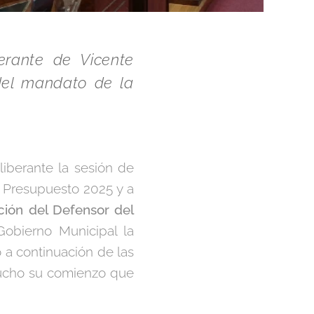
erante de Vicente
 del mandato de la
liberante la sesión de
de Presupuesto 2025 y a
ción del Defensor del
obierno Municipal la
ó a continuación de las
 mucho su comienzo que