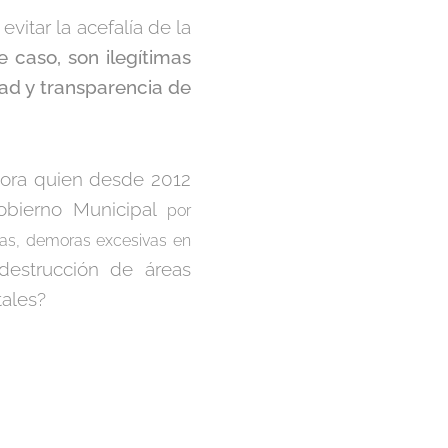
itar la acefalía de la
e caso, son ilegítimas
dad y transparencia de
sora quien desde 2012
obierno Municipal
por
ncias, demoras excesivas en
a destrucción de áreas
tales?