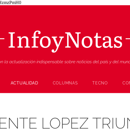
ZjHzmzPmH0
InfoyNotas
n la actualización indispensable sobre noticias del país y del mu
ACTUALIDAD
COLUMNAS
TECNO
CO
CENTE LOPEZ TRIU