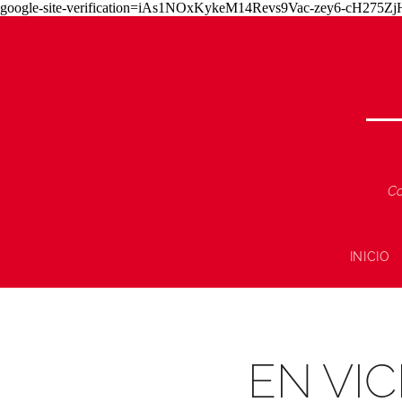
google-site-verification=iAs1NOxKykeM14Revs9Vac-zey6-cH275
Co
INICIO
EN VI