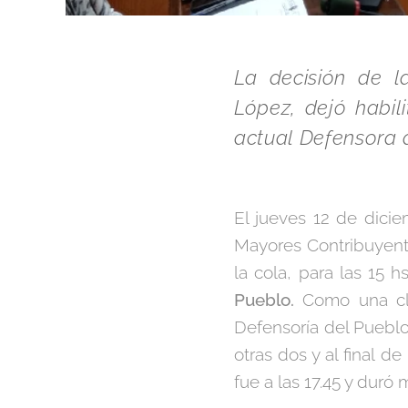
La decisión de l
López, dejó habil
actual Defensora d
El jueves 12 de dicie
Mayores Contribuyentes
la cola, para las 15 
Pueblo.
Como una cla
Defensoría del Pueblo,
otras dos y al final 
fue a las 17.45 y dur