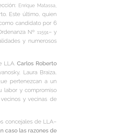
ección:
Enrique Matassa,
rto. Este último, quien
o como candidato por 6
a Ordenanza Nº
– y
11591
alidades y numerosos
de LLA.
Carlos Roberto
yanosky, Laura Braiza,
que pertenezcan a un
su labor y compromiso
 vecinos y vecinas de
os concejales de LLA–
ún caso las razones de