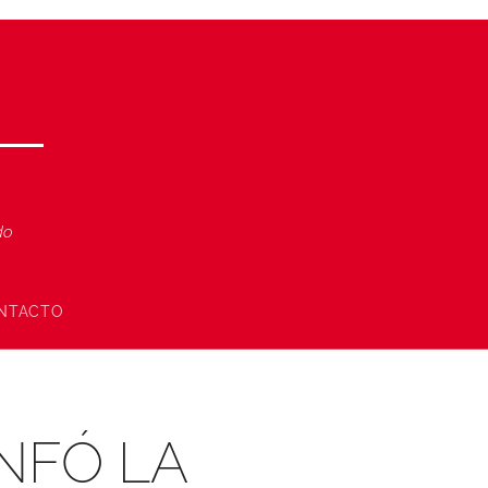
ndo
NTACTO
NFÓ LA