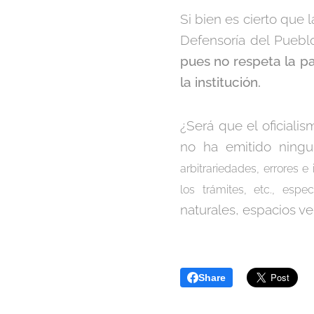
Si bien es cierto que
Defensoría del Pueblo
pues no respeta la pa
la institución.
¿Será que el oficial
no ha emitido ningu
arbitrariedades, errores e
los trámites, etc., espe
naturales, espacios ve
Share