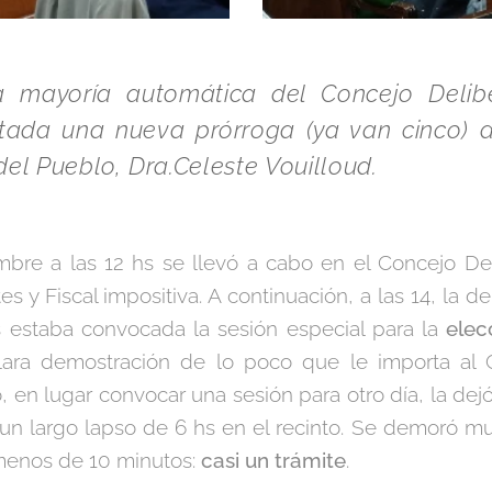
a mayoría automática del Concejo Delib
itada una nueva prórroga (ya van cinco)
el Pueblo, Dra.Celeste Vouilloud.
mbre a las 12 hs se llevó a cabo en el Concejo De
 y Fiscal impositiva. A continuación, a las 14, la 
hs estaba convocada la sesión especial para la
elec
ra demostración de lo poco que le importa al G
 en lugar convocar una sesión para otro día, la dej
de un largo lapso de 6 hs en el recinto. Se demoró
ó menos de 10 minutos:
casi un trámite
.