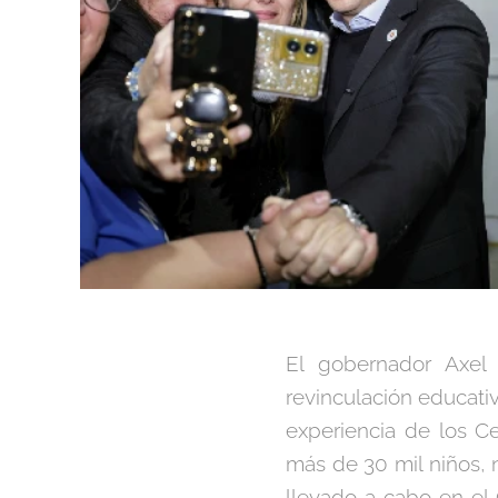
El gobernador Axel 
revinculación educativ
experiencia de los Ce
más de 30 mil niños, 
llevado a cabo en el