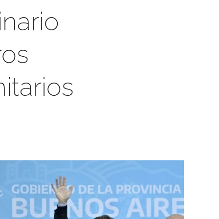
inario
ros
itarios