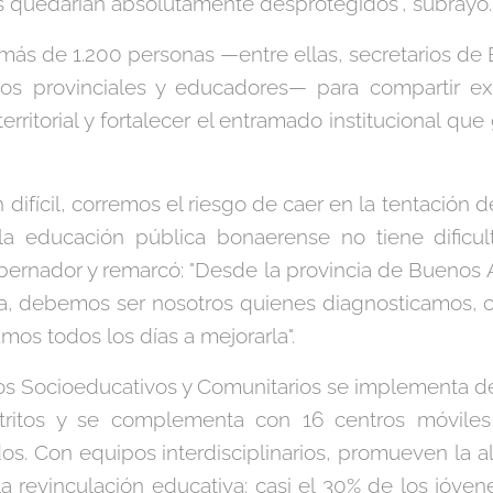
s quedarían absolutamente desprotegidos", subrayó.
 más de 1.200 personas —entre ellas, secretarios de 
ios provinciales y educadores— para compartir exp
erritorial y fortalecer el entramado institucional qu
n difícil, corremos el riesgo de caer en la tentación
la educación pública bonaerense no tiene dificul
obernador y remarcó: "Desde la provincia de Buenos
la, debemos ser nosotros quienes diagnosticamos
os todos los días a mejorarla".
os Socioeducativos y Comunitarios se implementa d
tritos y se complementa con 16 centros móviles
os. Con equipos interdisciplinarios, promueven la alf
 la revinculación educativa: casi el 30% de los jóv