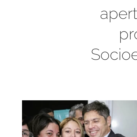
apert
pr
Socioe