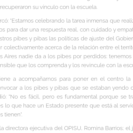
recuperaron su vínculo con la escuela.
arcó: "Estamos celebrando la tarea inmensa que reali
os para dar una respuesta real, con cuidado y empat
ros pibes y pibas las políticas de ajuste del Gobie
r colectivamente acerca de la relación entre el territ
s Aires nadie da a los pibes por perdidos: tenemos l
nsible que los comprenda y los revincule con la escue
iene a acompañarnos para poner en el centro la 
onvocar a los pibes y pibas que se estaban yendo d
ió: "No es fácil, pero es fundamental porque se tr
 lo que hace un Estado presente que está al servicio
 tienen".
a directora ejecutiva del OPISU, Romina Barrios; el