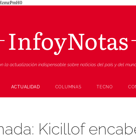
ZjHzmzPmH0
InfoyNotas
n la actualización indispensable sobre noticias del país y del mu
ACTUALIDAD
COLUMNAS
TECNO
CO
ada: Kicillof encab