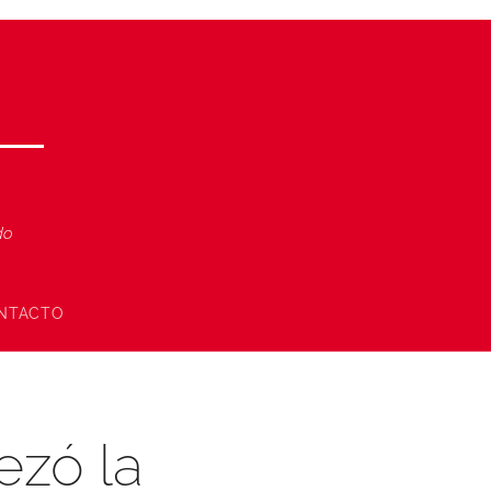
ndo
NTACTO
ezó la