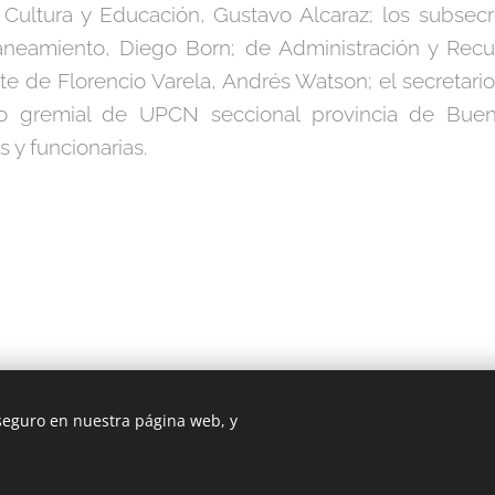
 Cultura y Educación, Gustavo Alcaraz; los subsecr
aneamiento, Diego Born; de Administración y Re
nte de Florencio Varela, Andrés Watson; el secretari
rio gremial de UPCN seccional provincia de Bue
s y funcionarias.
 seguro en nuestra página web, y
Cookies