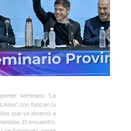
primer seminario "La
 Aires", con foco en la
blica que ya alcanzó a
neradas. El encuentro,
A) en Ensenada, contó