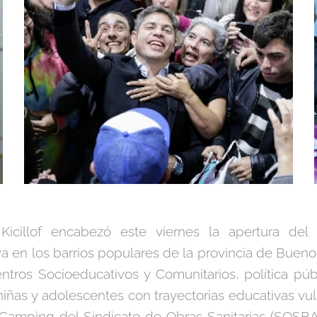
Kicillof encabezó este viernes la apertura del 
a en los barrios populares de la provincia de Buenos
ntros Socioeducativos y Comunitarios, política pú
niñas y adolescentes con trayectorias educativas vul
 Camping del Sindicato de Obras Sanitarias (SOSB