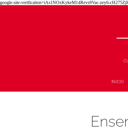
google-site-verification=iAs1NOxKykeM14Revs9Vac-zey6-cH275
Co
INICIO
Ensen