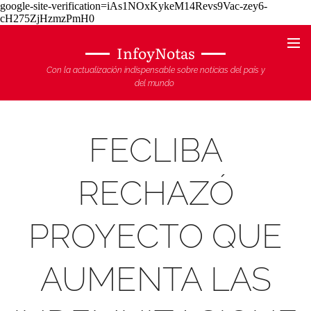
google-site-verification=iAs1NOxKykeM14Revs9Vac-zey6-
cH275ZjHzmzPmH0
InfoyNotas
Con la actualización indispensable sobre noticias del país y
del mundo
FECLIBA
RECHAZÓ
PROYECTO QUE
AUMENTA LAS