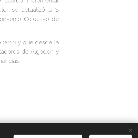
e acordó incrementar
alor se actualizó a $
Convenio Colectivo de
e 2010 y que desde la
otadores de Algodón y
nancias.