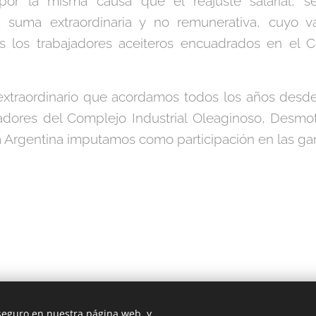
or la misma causa que el reajuste salarial, s
 suma extraordinaria y no remunerativa, cuyo v
s los trabajadores aceiteros encuadrados en el 
extraordinario que acordamos todos los años desd
adores del Complejo Industrial Oleaginoso, Desm
a Argentina imputamos como participación en las ga
 seguro en nuestra página web, y