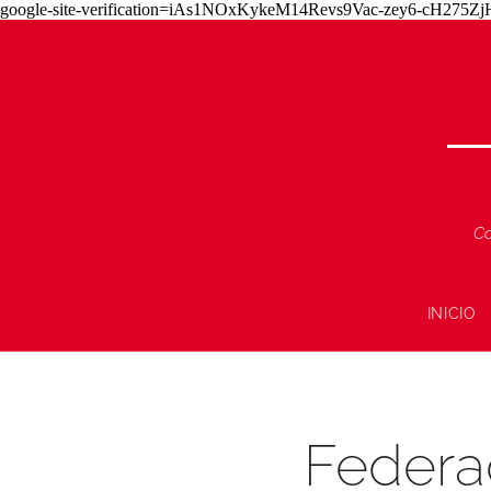
google-site-verification=iAs1NOxKykeM14Revs9Vac-zey6-cH275
Co
INICIO
Federac