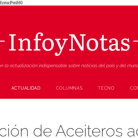
ZjHzmzPmH0
InfoyNotas
n la actualización indispensable sobre noticias del país y del mu
ACTUALIDAD
COLUMNAS
TECNO
CO
ión de Aceiteros a