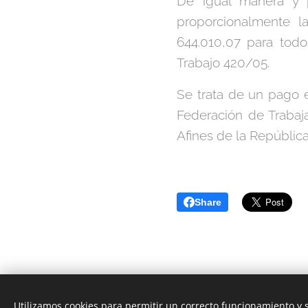
De igual manera y p
proporcionalmente la
644.010,07 para todo
Trabajo 420/05.
Se trata de un pago 
Federación de Trabaj
Afines de la Repúblic
Share
Utilizamos cookies para permitir un correcto funcionamiento y