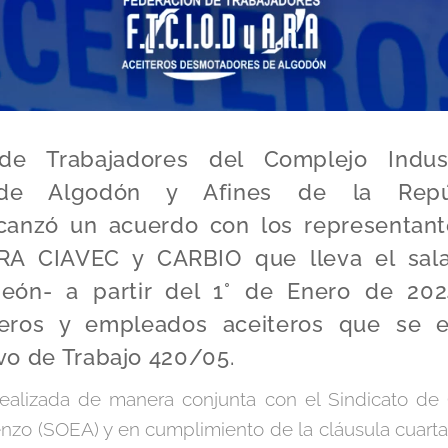
de Trabajadores del Complejo Industr
de Algodón y Afines de la Repúb
canzó un acuerdo con los representant
RA CIAVEC y CARBIO que lleva el salari
peón- a partir del 1° de Enero de 202
eros y empleados aceiteros que se e
vo de Trabajo 420/05.
ealizada de manera conjunta con el Sindicato d
nzo (SOEA) y en cumplimiento de la cláusula cuarta