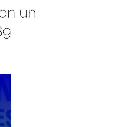
con un
89