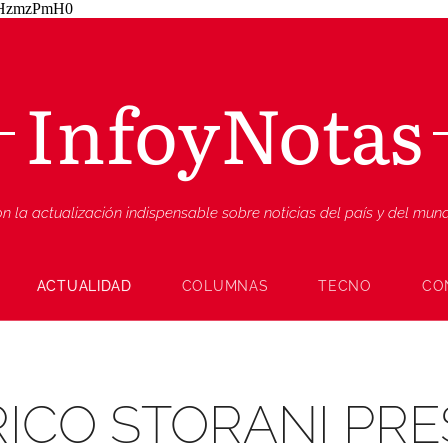
ZjHzmzPmH0
InfoyNotas
n la actualización indispensable sobre noticias del país y del mu
ACTUALIDAD
COLUMNAS
TECNO
CO
ICO STORANI PR