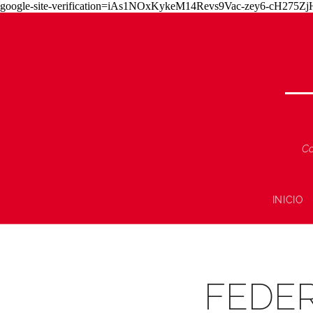
google-site-verification=iAs1NOxKykeM14Revs9Vac-zey6-cH275
Co
INICIO
FEDER