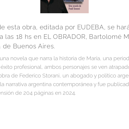
de esta obra, editada por EUDEBA, se har
a las 18 hs en EL OBRADOR, Bartolomé Mi
 de Buenos Aires.
a novela que narra la historia de María, una period
u éxito profesional, ambos personajes se ven atrapad
 obra de Federico Storani, un abogado y político arge
a narrativa argentina contemporánea y fue publicada 
nsión de 204 páginas en 2024.