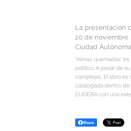
La presentación 
20 de noviembre 
Ciudad Autónoma
"Almas quemadas" es un
político. A pesar de s
complejas. El libro es
catalogada dentro de l
EUDEBA con una exte
Share