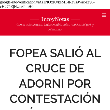
google-site-verification=iAs1NOxKykeM14Revs9Vac-zey6-
cH275ZjHzmzPmH0
InfoyNotas
Con la actualización indispensable sobre noticias del país y
del mundo
FOPEA SALIÓ AL
CRUCE DE
ADORNI POR
CONTESTACIÓN