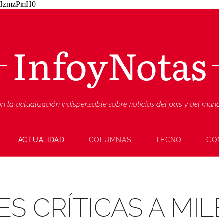
ZjHzmzPmH0
InfoyNotas
n la actualización indispensable sobre noticias del país y del mu
ACTUALIDAD
COLUMNAS
TECNO
CO
S CRÍTICAS A MIL