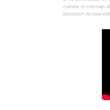
mandar un mensaje al F
Bercovich en esta edit