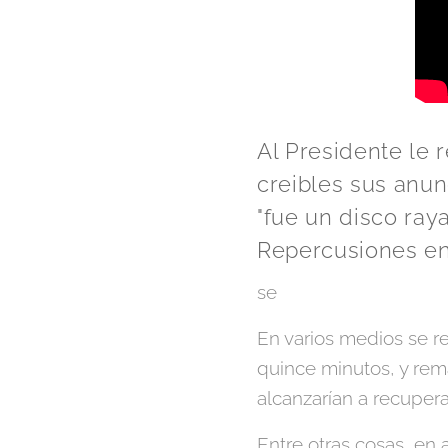
Al Presidente le
creibles sus anun
"fue un disco raya
Repercusiones en
se
En varios medios se r
quince minutos, y re
alcanzarían a recuper
Entre otras cosas, en