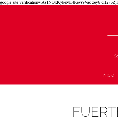
google-site-verification=iAs1NOxKykeM14Revs9Vac-zey6-cH275
Co
INICIO
FUERTE