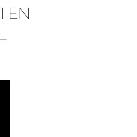
I EN
L