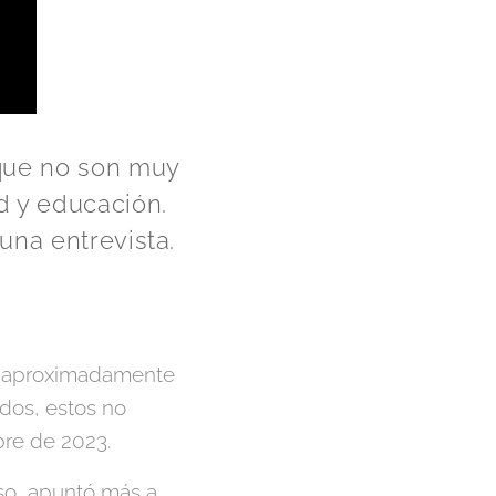
 que no son muy
d y educación.
 una entrevista.
de aproximadamente
dos, estos no
bre de 2023.
so, apuntó más a