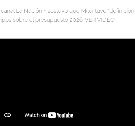
 canal La Nación + sostuvo que Milei tuvo "definicio
icipos sobre el presupuesto 2026. VER VIDEO