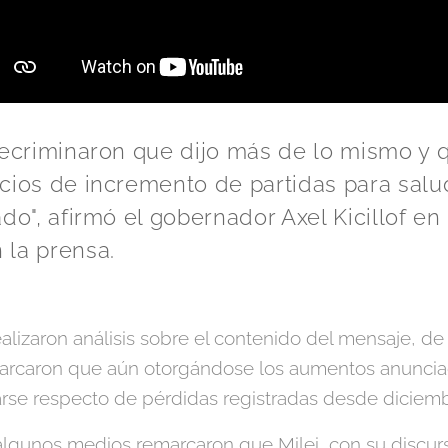
 recriminaron que dijo más de lo mismo y
cios de incremento de partidas para salu
do", afirmó el gobernador Axel Kicillof en
 la prensa.
ealizaron análisis sobre el contenido del mensaje, 
marcaron que aún otorgándose los aumentos anuncia
arse respecto de pérdidas registradas desde diciem
 algunos medios remarcaron que Milei, con su discur