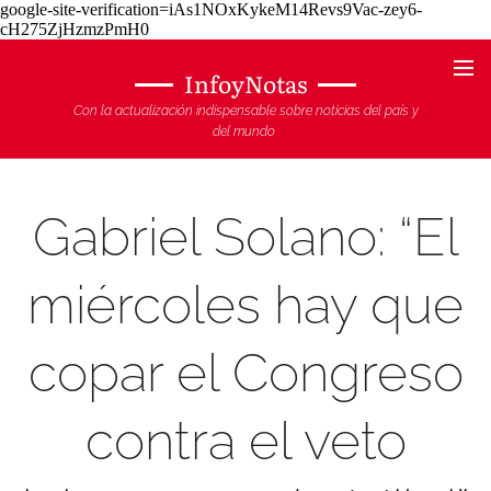
google-site-verification=iAs1NOxKykeM14Revs9Vac-zey6-
cH275ZjHzmzPmH0
InfoyNotas
Con la actualización indispensable sobre noticias del país y
del mundo
Gabriel Solano: “El
miércoles hay que
copar el Congreso
contra el veto