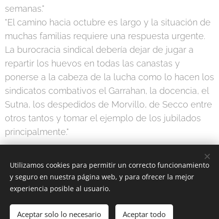
semanas."
"El camino hacia octubre es largo y la situación de
muchas familias requiere una respuesta urgente.
La burocracia sindical debería dejar de jugar a
repartir los huevos en todas las canastas y
ponerse a la cabeza de la lucha como lo hacen los
sindicatos combativos el Garrahan, la docencia, el
Sutna, los despedidos de Morvillo, de Secco entre
otros tantos y tomar el ejemplo de los jubilados
principalmente."
Utilizamos cookies para permitir un correcto funcionamiento
Share
y seguro en nuestra página web, y para ofrecer la mejor
experiencia posible al usuario.
Aceptar solo lo necesario
Aceptar todo