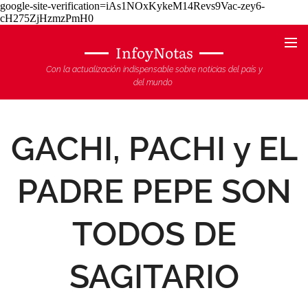
google-site-verification=iAs1NOxKykeM14Revs9Vac-zey6-
cH275ZjHzmzPmH0
InfoyNotas
Con la actualización indispensable sobre noticias del país y
del mundo
GACHI, PACHI y EL
PADRE PEPE SON
TODOS DE
SAGITARIO