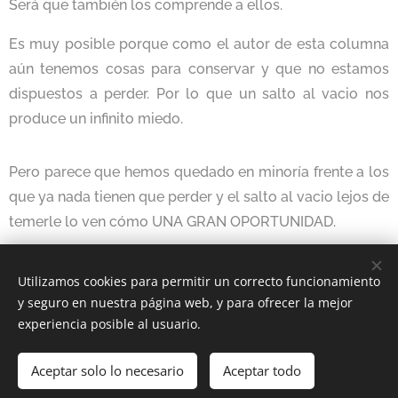
Será que también los comprende a ellos.
Es muy posible porque como el autor de esta columna
aún tenemos cosas para conservar y que no estamos
dispuestos a perder. Por lo que un salto al vacio nos
produce un infinito miedo.
Pero parece que hemos quedado en minoría frente a los
que ya nada tienen que perder y el salto al vacio lejos de
temerle lo ven cómo UNA GRAN OPORTUNIDAD.
Utilizamos cookies para permitir un correcto funcionamiento
Share
y seguro en nuestra página web, y para ofrecer la mejor
experiencia posible al usuario.
Aceptar solo lo necesario
Aceptar todo