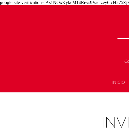
google-site-verification=iAs1NOxKykeM14Revs9Vac-zey6-cH275
Co
INICIO
INV