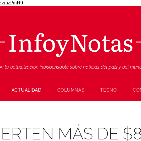
ZjHzmzPmH0
InfoyNotas
n la actualización indispensable sobre noticias del país y del mu
ACTUALIDAD
COLUMNAS
TECNO
CO
IERTEN MÁS DE $