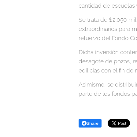
cantidad de escuelas y
Se trata de $2.050 mil
extraordinarios para 
refuerzo del Fondo 
Dicha inversión conte
desagote de pozos, re
edilicias con el fin de 
Asimismo, se distribui
parte de los fondos p
Share