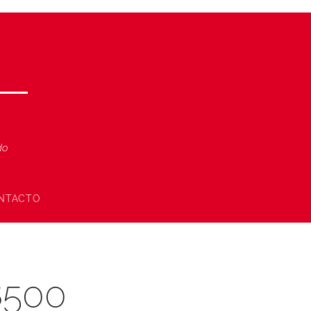
ndo
NTACTO
8500