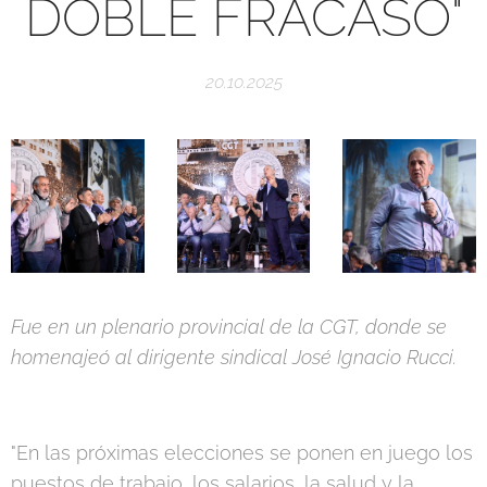
DOBLE FRACASO"
20.10.2025
Fue en un plenario provincial de la CGT, donde se
homenajeó al dirigente sindical José Ignacio Rucci.
"En las próximas elecciones se ponen en juego los
puestos de trabajo, los salarios, la salud y la