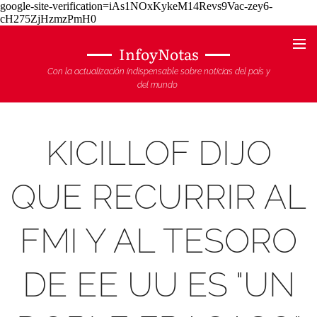
google-site-verification=iAs1NOxKykeM14Revs9Vac-zey6-
cH275ZjHzmzPmH0
InfoyNotas
Con la actualización indispensable sobre noticias del país y
del mundo
KICILLOF DIJO
QUE RECURRIR AL
FMI Y AL TESORO
DE EE UU ES "UN