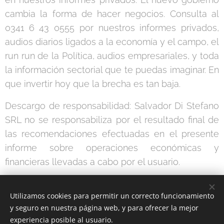
cambia la forma de hacer negocios. Consulta al
0341 6 43 0555 por nuestros informes privados,
audios diarios ligados a la economía y el campo, el
run run de la Política, audios empresariales, y toda
la información sectorial que te puedas imaginar. En
que invertir hoy que la brecha es tan baja.
Descargo de responsabilidad: Salvador Di Stefano
SRL no se responsabiliza por el resultado final de
las recomendaciones efectuadas en el presente
informe sobre operaciones económicas y
financieras llevadas a cabo por el usuario.
Utilizamos cookies para permitir un correcto funcionamiento
Share
y seguro en nuestra página web, y para ofrecer la mejor
experiencia posible al usuario.