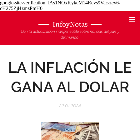
google-site-verification=iAs1NOxKykeM14Revs9Vac-zey6-
cH275ZjHzmzPmH0
InfoyNotas
Con la actualización indispensable sobre noticias del país y
del mundo
LA INFLACIÓN LE
GANA AL DOLAR
22.01.2024