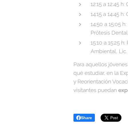
12:15 a 12:45 h
14:15 a 14:45 h
14:50 a 15:05 h
Prótesis Dental
15:10 a 15:25 h:
Ambiental, Lic
Para aquellos jóvenes
qué estudiar, en la E
y Reorientación Vocaci
visitantes puedan
exp
Share