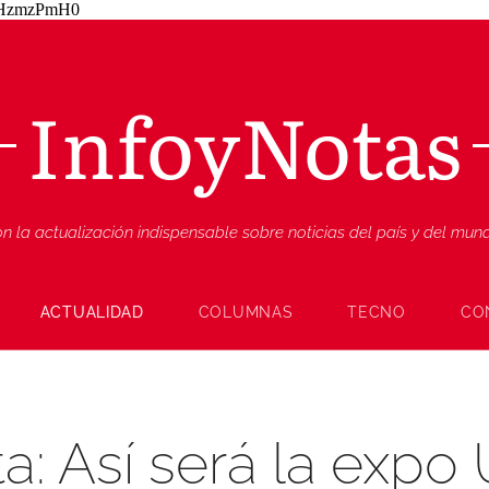
ZjHzmzPmH0
InfoyNotas
n la actualización indispensable sobre noticias del país y del mu
ACTUALIDAD
COLUMNAS
TECNO
CO
ta: Así será la exp