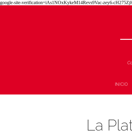
google-site-verification=iAs1NOxKykeM14Revs9Vac-zey6-cH275
Co
INICIO
La Pla