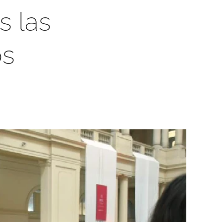
s las
os