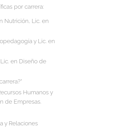
icas por carrera:
en Nutrición, Lic. en
icopedagogía y Lic. en
 Lic. en Diseño de
carrera?"
e Recursos Humanos y
ión de Empresas.
ca y Relaciones