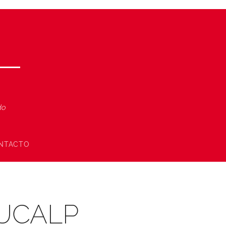
ndo
NTACTO
o UCALP