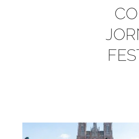
CO
JOR
FES