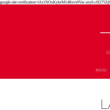
google-site-verification=iAs1NOxKykeM14Revs9Vac-zey6-cH275
Co
INICIO
L