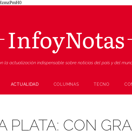
ZjHzmzPmH0
InfoyNotas
n la actualización indispensable sobre noticias del país y del mu
ACTUALIDAD
COLUMNAS
TECNO
CO
A PLATA: CON GR