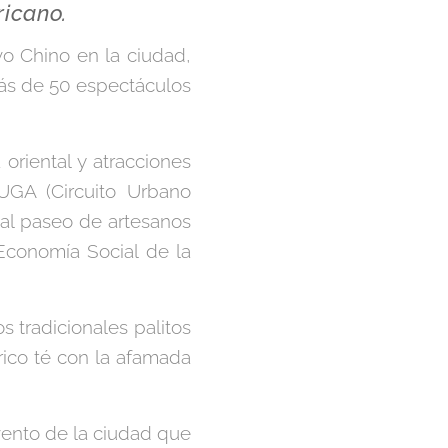
ricano.
evo Chino en la ciudad,
más de 50 espectáculos
riental y atracciones
UGA (Circuito Urbano
nal paseo de artesanos
Economía Social de la
os tradicionales palitos
rico té con la afamada
vento de la ciudad que