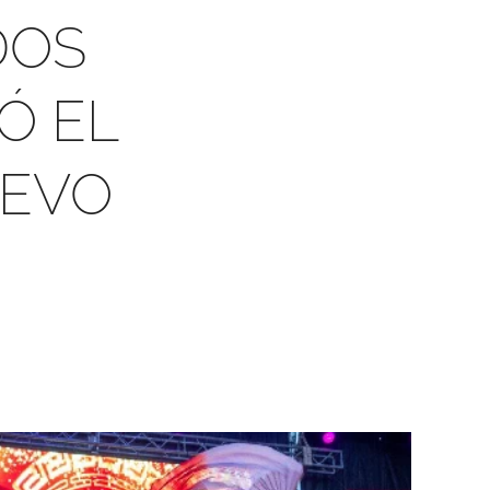
DOS
Ó EL
UEVO