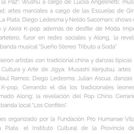
la Paz"; Wushu a cargo de Lucila Angelinetti; músi
d; artes marciales a cargo de las Escuelas de G
 La Plata; Diego Ledesma y Neldo Sacomani; shows 
 y Akira K-pop además de desfile de Moda Imperi
artetero, furor en redes sociales y Along, la reve
 banda musical "Sueño Stereo: Tributo a Soda"
eron artistas con tradicional china y danzas típicas
 Cultura y Arte de Jigya; Musashi Kenjutsu; artes
Raul Ramos; Diego Ledesma; Julian Ascua; danzas 
 K-pop. Cerrando el día los tradicionales leone
mado Along: la revelación del Pop Chino. Cerran
banda local "Los Confites".
es organizado por la Fundación Pro Humanae Vita
 Plata, el Instituto Cultural de la Provincia 