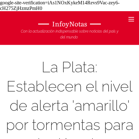
google-site-verification=iAs1NOxKykeM14Revs9Vac-zey6-
cH275ZjHzmzPmH0
InfoyNotas
Con la actualización indispensable sobre noticias del país y
del mundo
La Plata:
Establecen el nivel
de alerta 'amarillo'
por tormentas para