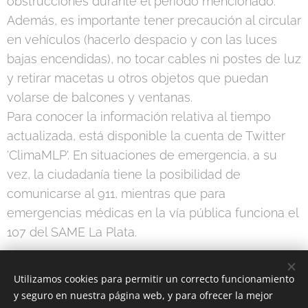
obstrucciones durante el período mencionado.
Además, es importante tener precaución al circular
en vehículos (hacerlo despacio y con las luces
bajas encendidas), no tocar cables ni postes de luz
y retirar macetas u otros objetos que puedan
volarse de balcones y ventanas.
Para conocer la información relativa al tiempo
actualizada, está disponible la cuenta de Twitter
'ClimaMLP'. En situaciones de emergencia, a su
vez, la ciudadanía tiene la posibilidad de
comunicarse al 911, mientras que para
emergencias médicas en la vía pública funciona el
107 del SAME La Plata.
Utilizamos cookies para permitir un correcto funcionamiento
Share
y seguro en nuestra página web, y para ofrecer la mejor