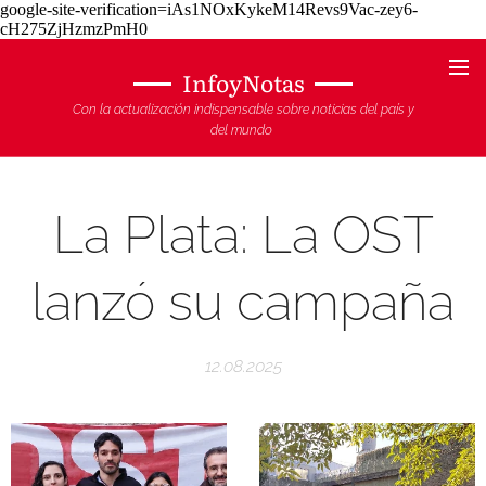
google-site-verification=iAs1NOxKykeM14Revs9Vac-zey6-
cH275ZjHzmzPmH0
InfoyNotas
Con la actualización indispensable sobre noticias del país y
del mundo
La Plata: La OST
lanzó su campaña
12.08.2025