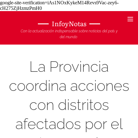
google-site-verification=iAs1NOxKykeM14Revs9Vac-zey6-
cH275ZjHzmzPmH0
InfoyNotas
Con la actualización indispensable sobre noticias del país y
del mundo
La Provincia
coordina acciones
con distritos
afectados por el