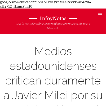
google-site-verification=iAs1NOxKykeM14Revs9Vac-zey6-
cH275ZjHzmzPmH0
InfoyNotas
Con la actualización indispensable sobre noticias del país y
del mundo
Medios
estadounidenses
critican duramente
a Javier Milei por su