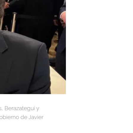
, Berazategui y
obierno de Javier