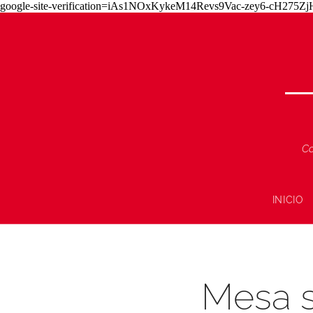
google-site-verification=iAs1NOxKykeM14Revs9Vac-zey6-cH275
Co
INICIO
Mesa si