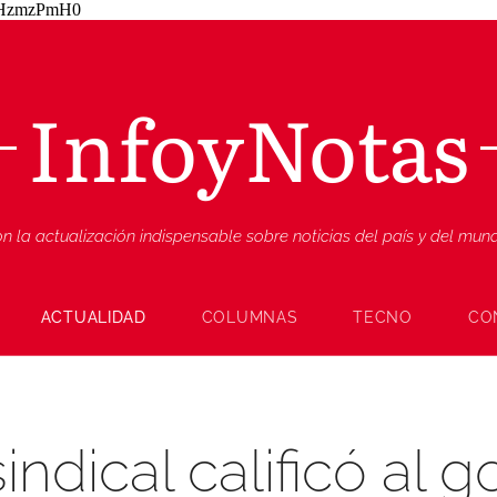
ZjHzmzPmH0
InfoyNotas
n la actualización indispensable sobre noticias del país y del mu
ACTUALIDAD
COLUMNAS
TECNO
CO
ndical calificó al 