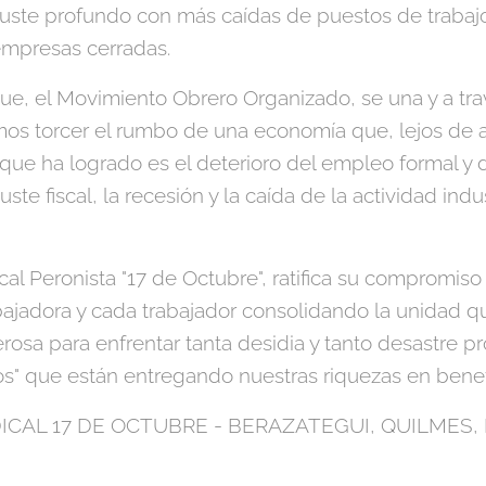
juste profundo con más caídas de puestos de trabajo
empresas cerradas.
que, el Movimiento Obrero Organizado, se una y a tra
os torcer el rumbo de una economía que, lejos de ali
 que ha logrado es el deterioro del empleo formal y d
uste fiscal, la recesión y la caída de la actividad indus
cal Peronista "17 de Octubre", ratifica su compromiso
bajadora y cada trabajador consolidando la unidad q
osa para enfrentar tanta desidia y tanto desastre p
tos" que están entregando nuestras riquezas en benef
DICAL 17 DE OCTUBRE - BERAZATEGUI, QUILMES