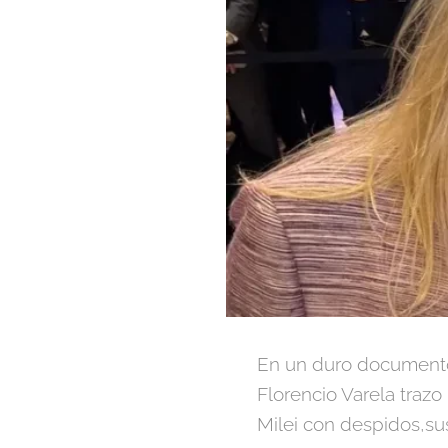
En un duro documento,
Florencio Varela traz
Milei con despidos,sus