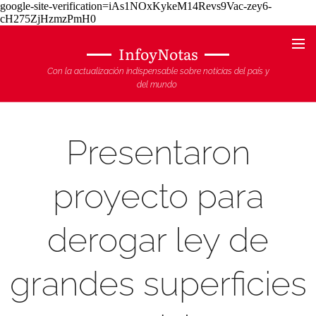
google-site-verification=iAs1NOxKykeM14Revs9Vac-zey6-
cH275ZjHzmzPmH0
InfoyNotas
Con la actualización indispensable sobre noticias del país y
del mundo
Presentaron
proyecto para
derogar ley de
grandes superficies