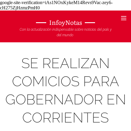
google-site-verification=iAs1NOxKykeM14Revs9Vac-zey6-
cH275ZjHzmzPmH0
InfoyNotas
Con la actualización indispensable sobre noticias del país y
del mundo
SE REALIZAN
COMICIOS PARA
GOBERNADOR EN
CORRIENTES