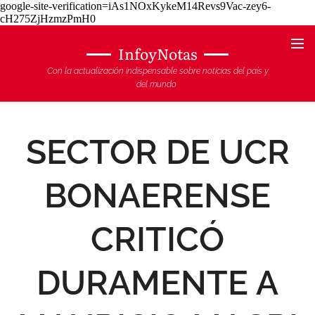
google-site-verification=iAs1NOxKykeM14Revs9Vac-zey6-
cH275ZjHzmzPmH0
InfoyNotas
Con la actualización indispensable sobre noticias del país y
del mundo
SECTOR DE UCR
BONAERENSE
CRITICÓ
DURAMENTE A