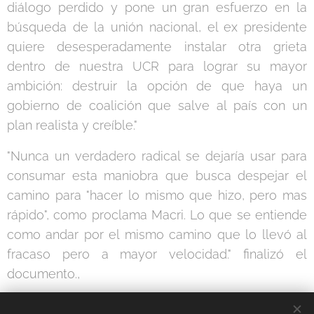
diálogo perdido y pone un gran esfuerzo en la
búsqueda de la unión nacional, el ex presidente
quiere desesperadamente instalar otra grieta
dentro de nuestra UCR para lograr su mayor
ambición: destruir la opción de que haya un
gobierno de coalición que salve al país con un
plan realista y creíble."
"Nunca un verdadero radical se dejaría usar para
consumar esta maniobra que busca despejar el
camino para "hacer lo mismo que hizo, pero mas
rápido", como proclama Macri. Lo que se entiende
como andar por el mismo camino que lo llevó al
fracaso pero a mayor velocidad." finalizó el
documento.,