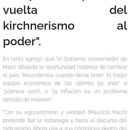
vuelta del
kirchnerismo al
poder".
En tanto agregó que "el Gobierno conservador de
Macri dilapidó la oportunidad histórica de cambiar
el país. Recordemos cuando decía tener "el mejor
equipo económico de los últimos 50 años" o
"pobreza cero", o "la inflación es un problema
sencillo de resolver".
"Con su egocentrismo y vanidad (Mauricio Macri)
pretende fijar la estrategia y hasta el discurso del
radicalismo. Ahora usa a sus cómplices dentro del