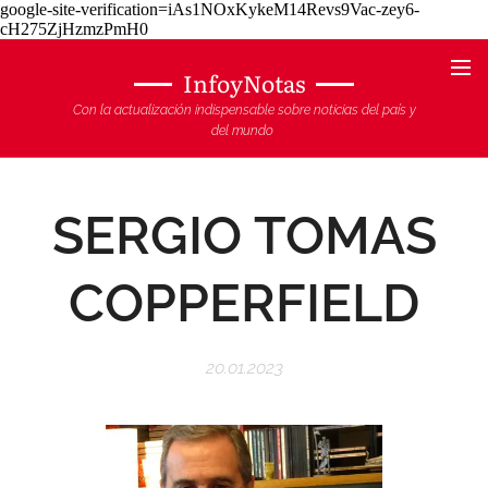
google-site-verification=iAs1NOxKykeM14Revs9Vac-zey6-
cH275ZjHzmzPmH0
InfoyNotas
Con la actualización indispensable sobre noticias del país y
del mundo
SERGIO TOMAS
COPPERFIELD
20.01.2023