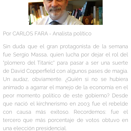
Por CARLOS FARA - Analista político
Sin duda que el gran protagonista de la semana
fue Sergio Massa, quien lucha por dejar el rol del
"plomero del Titanic" para pasar a ser una suerte
de David Copperfield con algunos pases de magia.
Un audaz, obviamente. ¿Quién si no se hubiera
animado a agarrar el manejo de la economía en el
peor momento político de este gobierno? Desde
que nació el kirchnerismo en 2003 fue el rebelde
con causa más exitoso. Recordemos: fue el
tercero que más porcentaje de votos obtuvo en
una elección presidencial.