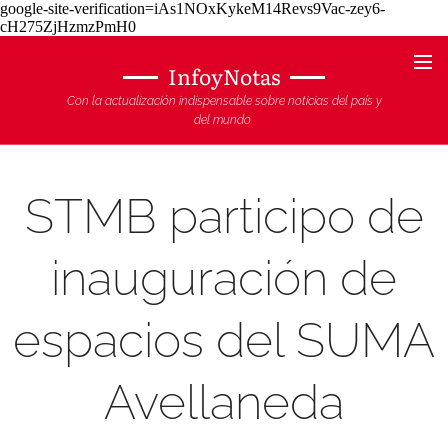
google-site-verification=iAs1NOxKykeM14Revs9Vac-zey6-
cH275ZjHzmzPmH0
InfoyNotas
Con la actualización indispensable sobre noticias del país y
del mundo
STMB participo de
inauguración de
espacios del SUMA
Avellaneda