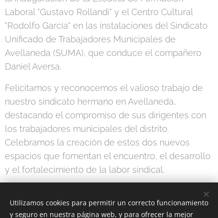
Laboral "Gustavo Rollandi" y el Centro Cultural
"Rodolfo García" en las instalaciones del Sindicato
Unificado de Trabajadores Municipales de
Avellaneda (SUMA), que conduce el compañero
Daniel Aversa.
Felicitamos y reconocemos el valioso trabajo de
nuestro sindicato hermano en Avellaneda,
destacando el compromiso de sus dirigentes con
los trabajadores municipales del distrito.
Celebramos la creación de estos dos nuevos
espacios que fomentan el encuentro, el desarrollo
y el fortalecimiento de la labor sindical.
Utilizamos cookies para permitir un correcto funcionamiento
Share
y seguro en nuestra página web, y para ofrecer la mejor