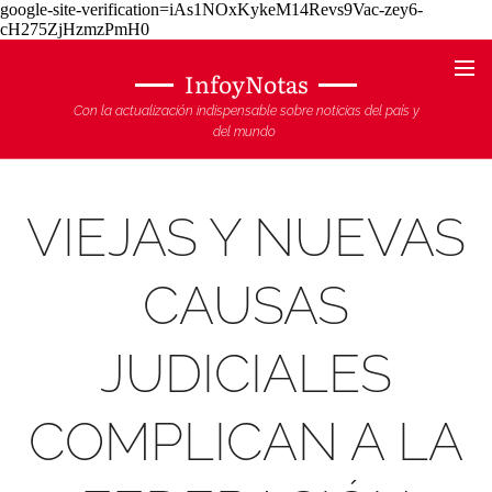
google-site-verification=iAs1NOxKykeM14Revs9Vac-zey6-
cH275ZjHzmzPmH0
InfoyNotas
Con la actualización indispensable sobre noticias del país y
del mundo
VIEJAS Y NUEVAS
CAUSAS
JUDICIALES
COMPLICAN A LA