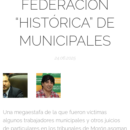
FEDERACIÓN
“HISTÓRICA” DE
MUNICIPALES
24.06.2025
Una megaestafa de la que fueron víctimas
algunos trabajadores municipales y otros juicios
de particulares en los tribunales de Morón asoman