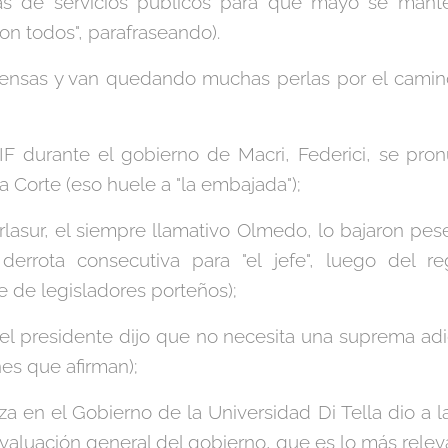
fas de servicios públicos para que mayo se mant
son todos", parafraseando).
ensas y van quedando muchas perlas por el camin
 UIF durante el gobierno de Macri, Federici, se pro
la Corte (eso huele a "la embajada");
arlasur, el siempre llamativo Olmedo, lo bajaron pes
derrota consecutiva para "el jefe", luego del r
e de legisladores porteños);
el presidente dijo que no necesita una suprema adi
nes que afirman);
za en el Gobierno de la Universidad Di Tella dio a la
valuación general del gobierno, que es lo más relev