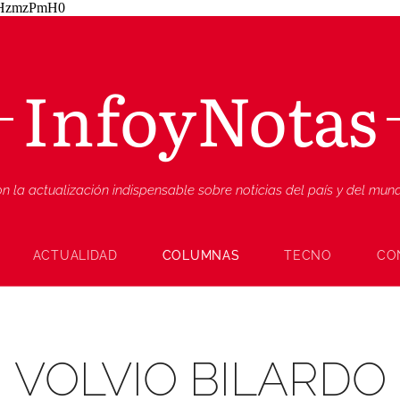
ZjHzmzPmH0
InfoyNotas
n la actualización indispensable sobre noticias del país y del mu
ACTUALIDAD
COLUMNAS
TECNO
CO
VOLVIO BILARDO