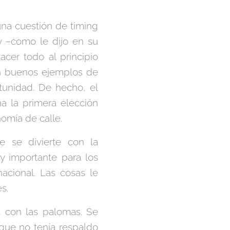
na cuestión de timing
y –como le dijo en su
cer todo al principio
on buenos ejemplos de
tunidad. De hecho, el
a la primera elección
nomía de calle.
e se divierte con la
y importante para los
acional. Las cosas le
s.
s con las palomas. Se
rque no tenía respaldo