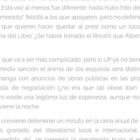
Esta vez al menos fue diferente: hasta hubo foto de 
"jamoncito" felicitó a los que apoyaron, pero no defen
s que quieren hacer quedar al presi como un loco
ia del Libro. ¿Se habrá tomado el Rivotril que Albe
 que va a ser más complicado, pero 1) UP ya no ti
edia sanción el ánimo de los esquivos será distint
anga con anuncios de obras públicas en las provi
nda de negociación (¿no era que las obras iban a
ro existe una legítima luz de esperanza, aunque n
viene la noche.
conviene detenerse un minuto en la cena anual de 
 granado del liberalismo local e internaciona
cedido ahí, se comenta la desatinada burla al 