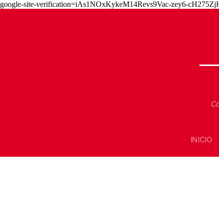
google-site-verification=iAs1NOxKykeM14Revs9Vac-zey6-cH275
Co
INICIO