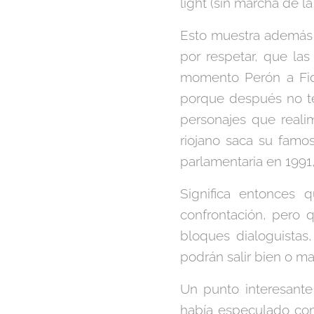
light (sin marcha de l
Esto muestra además 
por respetar, que la
momento Perón a Fide
porque después no te
personajes que reali
riojano saca su famo
parlamentaria en 1991,
Significa entonces 
confrontación, pero 
bloques dialoguistas
podrán salir bien o mal
Un punto interesante
había especulado con 