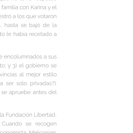
familia con Karina y el
estró a los que votaron
, hasta se bajó de la
rto le había recetado a
ene encolumnados a sus
o; y 3) el gobierno se
ncias al mejor estilo
 ser solo privadas?).
o se apruebe antes del
la Fundación Libertad,
l. Cuando se recogen
economista Melconian.