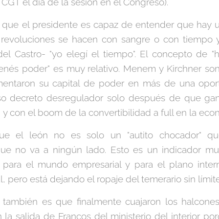
a CGT el día de la sesión en el Congreso).
que el presidente es capaz de entender que hay u
s revoluciones se hacen con sangre o con tiempo 
l Castro- "yo elegí el tiempo". El concepto de "ha
nés poder" es muy relativo. Menem y Kirchner s
mentaron su capital de poder en más de una opor
so decreto desregulador solo después de que gan
 y con el boom de la convertibilidad a full en la eco
que el león no es solo un "autito chocador" qu
que no va a ningún lado. Esto es un indicador mu
, para el mundo empresarial y para el plano intern
, pero está dejando el ropaje del temerario sin límite
 también es que finalmente cuajaron los halcone
la salida de Francos del ministerio del interior po