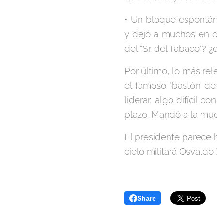
• Un bloque espontán
y dejó a muchos en o
del "Sr. del Tabaco"? 
Por último, lo más rel
el famoso "bastón de
liderar, algo difícil 
plazo. Mandó a la muc
El presidente parece h
cielo militará Osvaldo
Share