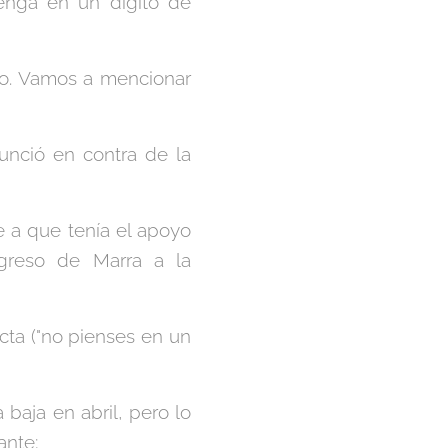
enga en un dígito de
o. Vamos a mencionar
nunció en contra de la
e a que tenía el apoyo
egreso de Marra a la
cta ("no pienses en un
 baja en abril, pero lo
ante;